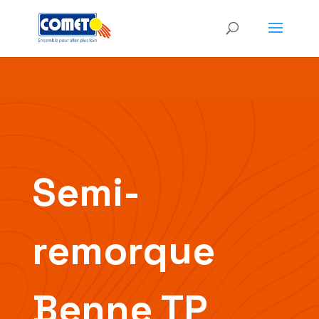
Semi-
remorque
Benne TP