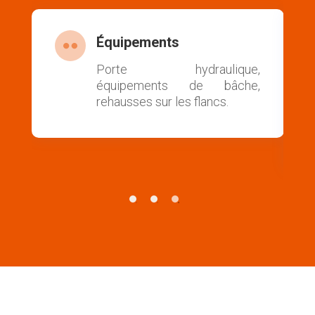
Caisse

,
Acier spécial anti-abrasion,
e,
acier à haute limite élastique,
forme ronde pour un
écoulement optimisé des
matériaux.