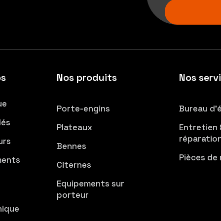
os
Nos produits
Nos serv
ue
Porte-engins
Bureau d’
lés
Plateaux
Entretien 
réparatio
urs
Bennes
Pièces de
ents
Citernes
e
Equipements sur
porteur
hique