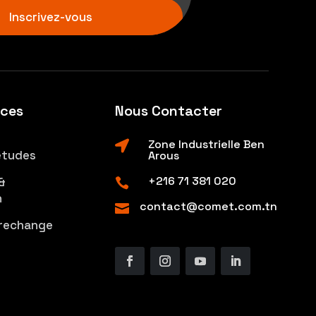
Inscrivez-vous
ices
Nous Contacter
Zone Industrielle Ben

études
Arous
+216 71 381 020
&

n
contact@comet.com.tn

 rechange