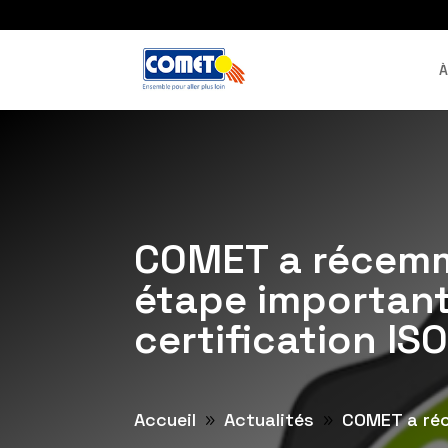
À
COMET a récemm
étape important
certification IS
Accueil
Actualités
COMET a réc
9
9