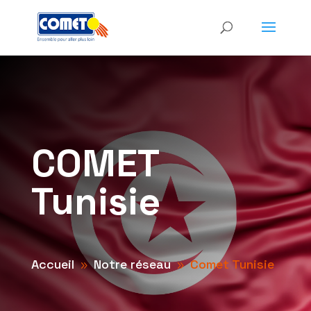
COMET
Tunisie
Accueil
Notre réseau
Comet Tunisie
9
9