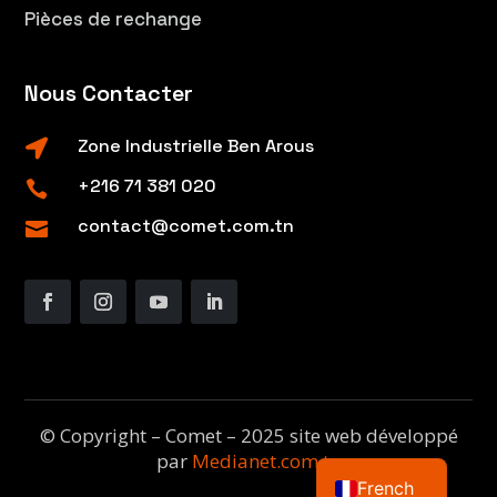
Pièces de rechange
Nous Contacter
Zone Industrielle Ben Arous

+216 71 381 020

contact@comet.com.tn

© Copyright – Comet – 2025 site web développé
English
par
Medianet.com.tn
French