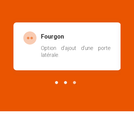
Train roulant

te
Suspension mécanique ou
pneumatique disponible.